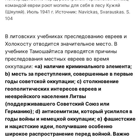
командой евреи роют могилы для себя в лесу Кужяй
(Шяуляй). Июль 1941 г. Источник: Navickas, Svarauskas. S.
104
В литовских учебниках преследованию евреев и
Холокосту отводится значительное место. В
учебнике Тамошайтиса приводятся причины
преследования местных евреев во время
оккупации:
«a) наличие криминального элемента;
b) месть за преступления, совершенные в первые
годы советской оккупации; c) столкновение
геополитических интересов евреев и
нееврейского населения Литвы
(поддерживавшего Советский Союз или
Германию); d) антисемитизм, который усилился в
годы войны и немецкой оккупации; e) фашистские
и нацистские идеи, получившие особенно
широкое распространение перед войной. Важно