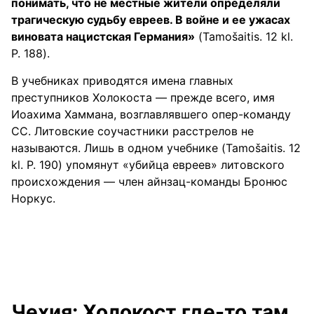
понимать, что не местные жители определяли
трагическую судьбу евреев. В войне и ее ужасах
виновата нацистская Германия»
(Tamošaitis. 12 kl.
P. 188).
В учебниках приводятся имена главных
преступников Холокоста — прежде всего, имя
Иоахима Хаммана, возглавлявшего опер-команду
СС. Литовские соучастники расстрелов не
называются. Лишь в одном учебнике (Tamošaitis. 12
kl. P. 190) упомянут «убийца евреев» литовского
происхождения — член айнзац-команды Бронюс
Норкус.
Чехия: Холокост где-то там