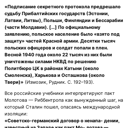
«Подписание секретного протокола предрешало
судьбу Прибалтийских государств (Эстонии,
Латвии, Литвы), Польши, Финляндии и Бессарабии
(части Молдавии). […] По официальному
заявлению, польское население было «взято под
защиту» частей Красной армии. Десятки тысяч
польских офицеров и солдат попали в плен.
Весной 1940 года около 22 тысяч из них были
уничтожены силами НКВД по решению
Политбюро ЦК в районах Катыни (около
Смоленска), Харькова и Осташкова (около
Твери)»
(Измозик, Рудник. С. 192–193).
Все российские учебники интерпретируют пакт
Молотова — Риббентропа как вынужденный шаг, на
который Сталин пошел, опасаясь международной
изоляции:
«Советско-германский договор о ненапа- дении,
известный на Западе как пакт Мо- лотова —