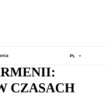
enia
RMENII:
W CZASACH