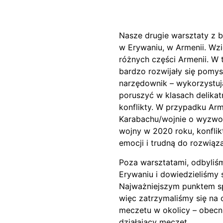
Nasze drugie warsztaty z 
w Erywaniu, w Armenii. Wzi
różnych części Armenii. W 
bardzo rozwijały się pomys
narzędownik – wykorzystuj
poruszyć w klasach delikatn
konflikty. W przypadku Arme
Karabachu/wojnie o wyzwole
wojny w 2020 roku, konflikt
emocji i trudną do rozwiąz
Poza warsztatami, odbyliśm
Erywaniu i dowiedzieliśmy s
Najważniejszym punktem spa
więc zatrzymaliśmy się na
meczetu w okolicy – obecni
działający meczet.