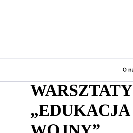
Confronting Memories
>
O n
01.08.2023
WARSZTATY 
„EDUKACJA
WOJNY”