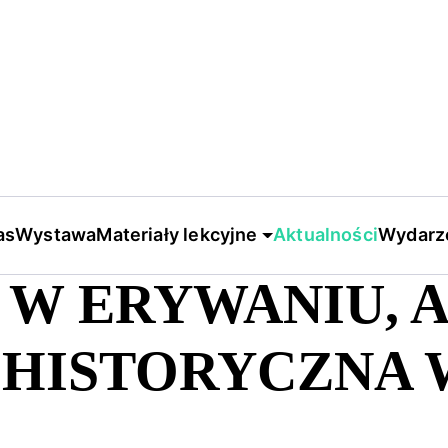
Warsztaty w Erywaniu, Armenii: „Edukacja historyczna w czasach wojny”
as
Wystawa
Materiały lekcyjne
Aktualności
Wydarz
W ERYWANIU, A
 HISTORYCZNA 