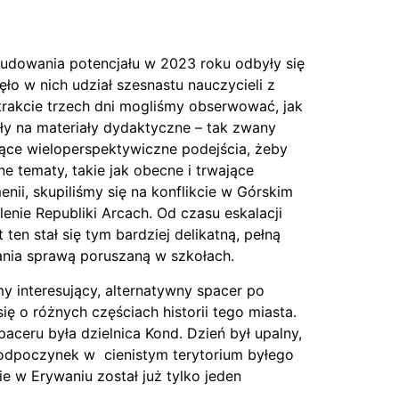
budowania potencjału w 2023 roku odbyły się
ęło w nich udział szesnastu nauczycieli z
trakcie trzech dni mogliśmy obserwować, jak
ły na materiały dydaktyczne – tak zwany
ące wieloperspektywiczne podejścia, żeby
e tematy, takie jak obecne i trwające
nii, skupiliśmy się na konflikcie w Górskim
nie Republiki Arcach. Od czasu eskalacji
 ten stał się tym bardziej delikatną, pełną
ania sprawą poruszaną w szkołach.
y interesujący, alternatywny spacer po
ię o różnych częściach historii tego miasta.
ceru była dzielnica Kond. Dzień był upalny,
 odpoczynek w cienistym terytorium byłego
e w Erywaniu został już tylko jeden